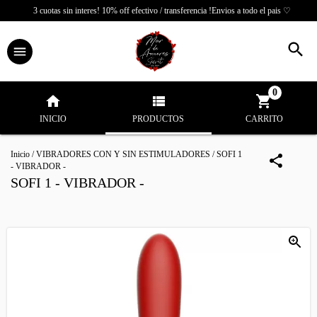
3 cuotas sin interes! 10% off efectivo / transferencia !Envios a todo el pais ♡
0
INICIO
PRODUCTOS
CARRITO
Inicio
/
VIBRADORES CON Y SIN ESTIMULADORES
/
SOFI 1
- VIBRADOR -
SOFI 1 - VIBRADOR -