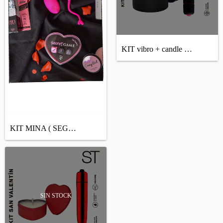
KIT vibro + candle - BULLET ESTIMULADORA...
KIT MINA ( SEGÚN STOCK DISPONIBLE O ARMA...
SIN STOCK