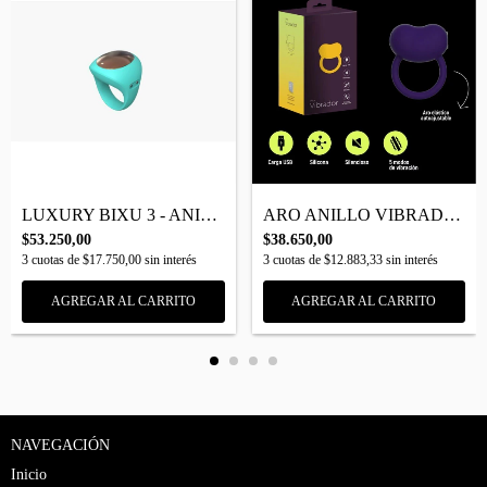
LUXURY BIXU 3 - ANILLO ESTIMULADOR DE CL...
ARO ANILLO VIBRADOR
$53.250,00
$38.650,00
3
cuotas de
$17.750,00
sin interés
3
cuotas de
$12.883,33
sin interés
AGREGAR AL CARRITO
AGREGAR AL CARRITO
NAVEGACIÓN
Inicio